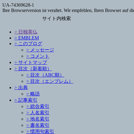
UA-74369628-1
Ihre Browserversion ist veraltet. Wir empfehlen, Ihren Browser auf die
サイト内検索
>
日独英仏
>
EMBLEM
>
このブログ
>
メッセージ
>
コメント
>
サイトマップ
>
目次（新着順）
>
目次（ABC順）
>
目次（エンブレム）
>
出典
>
略語
>
記事索引
>
総合索引
>
人名索引
>
地名索引
>
書名索引
>
慣用句索引